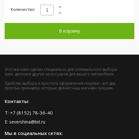
Количество:
В корзину
Этот магазин сделан специально для оптимального выбора
шин, дисков и других аксессуаров для вашего автомобиля.
Удобство выбора и простота оформления покупки - вот два
простых принципа, которые делают наш магазин лучшим.
Контакты:
T: +7 (8152) 78-36-40
E: severshina@list.ru
Мы в социальных сетях: