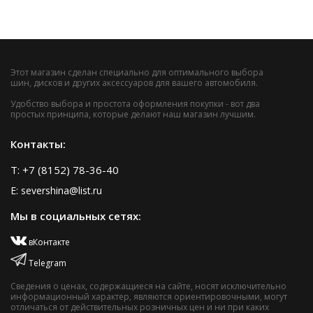
Этот магазин сделан специально для оптимального выбора
шин, дисков и других аксессуаров для вашего автомобиля.
Удобство выбора и простота оформления покупки - вот два
простых принципа, которые делают наш магазин лучшим.
Контакты:
T: +7 (8152) 78-36-40
E: severshina@list.ru
Мы в социальных сетях:
вКонтакте
Telegram
Сведения о ценах, содержащиеся на сайте, носят исключительно
информационный характер, являются ориентировочными, могут
отличаться от действительных розничных цен и ни при каких