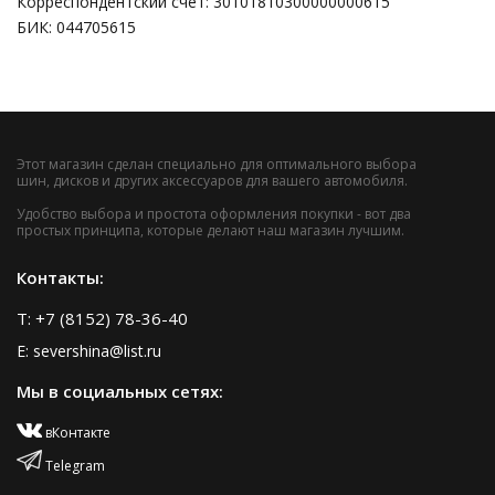
Корреспондентский счет: 30101810300000000615
БИК: 044705615
Этот магазин сделан специально для оптимального выбора
шин, дисков и других аксессуаров для вашего автомобиля.
Удобство выбора и простота оформления покупки - вот два
простых принципа, которые делают наш магазин лучшим.
Контакты:
T: +7 (8152) 78-36-40
E: severshina@list.ru
Мы в социальных сетях:
вКонтакте
Telegram