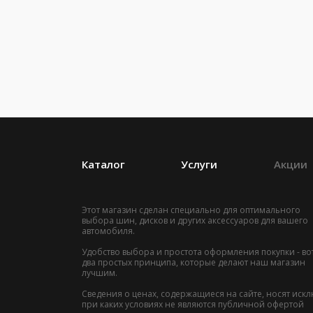
Каталог
Услуги
Акции
Этот магазин сделан специально для оптимального
выбора шин, дисков и других аксессуаров для вашего
автомобиля.
Удобство выбора и простота оформления покупки - во
два простых принципа, которые делают наш магазин
лучшим.
Сведения о ценах, содержащиеся на сайте, носят ис
при каких условиях не являются публичной офертой