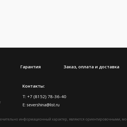
Гарантия
Заказ, оплата и доставка
Контакты:
T: +7 (8152) 78-36-40
т
E: severshina@list.ru
ключительно информационный характер, являются ориентировочными, могу