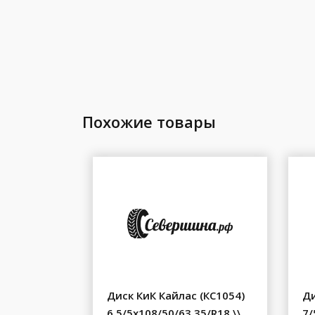
Похожие товары
Диск КиК Кайлас (КС1054)
Ди
6.5/5x108/50/63.35/R18 \\
7/