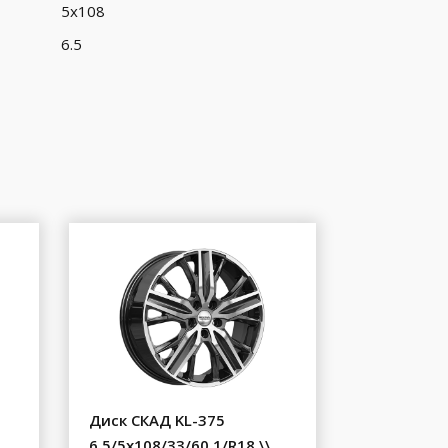
5x108
6.5
Диск СКАД KL-375
6.5/5x108/33/60.1/R18 \\