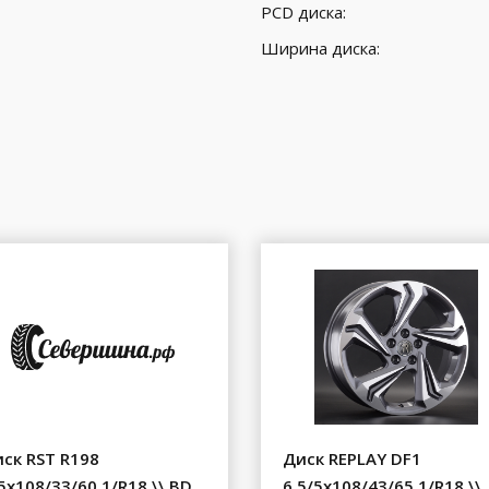
PCD диска:
Ширина диска:
ск RST R198
Диск REPLAY DF1
5x108/33/60.1/R18 \\ BD
6.5/5x108/43/65.1/R18 \\