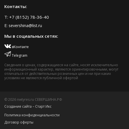
Контакты:
T: +7 (8152) 78-36-40
E: severshina@list.ru
Мы в социальных сетях:
вКонтакте
Telegram
Сведения о ценах, содержащиеся на сайте, носят исключительно
информационный характер, являются ориентировочными, могут
отличаться от действительных розничных цен и ни при каких
условиях не являются публичной офертой
© 2026 nwtyres.ru СЕВЕРШИНА.РФ
Создание сайта – Старт Икс
Политика конфиденциальности
Договор оферты