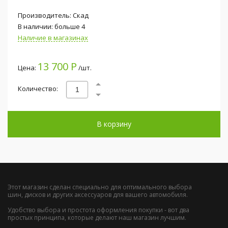
Производитель: Скад
В наличии: больше 4
Наличие в магазинах
13 700 Р
Цена:
/шт.
Количество:
В корзину
Этот магазин сделан специально для оптимального выбора
шин, дисков и других аксессуаров для вашего автомобиля.
Удобство выбора и простота оформления покупки - вот два
простых принципа, которые делают наш магазин лучшим.