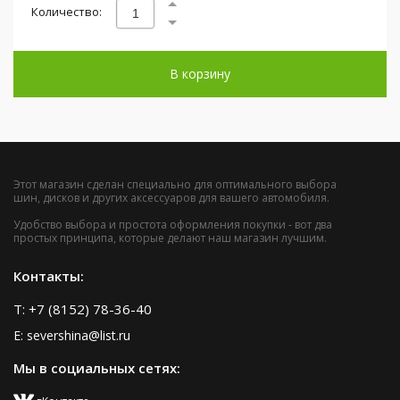
Количество:
В корзину
Этот магазин сделан специально для оптимального выбора
шин, дисков и других аксессуаров для вашего автомобиля.
Удобство выбора и простота оформления покупки - вот два
простых принципа, которые делают наш магазин лучшим.
Контакты:
T: +7 (8152) 78-36-40
E: severshina@list.ru
Мы в социальных сетях: