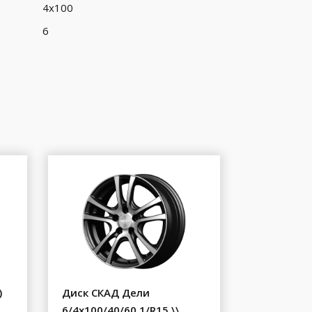
4x100
6
)
Диск СКАД Дели
6/4x100/40/60.1/R15 \\