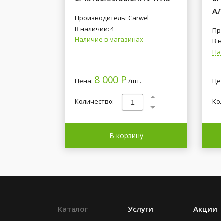
А
Производитель: Carwel
В наличии: 4
Пр
Наличие в магазинах
В 
На
8 000 Р
Цена:
/шт.
Це
Количество:
Ко
В корзину
Каталог
Услуги
Акции