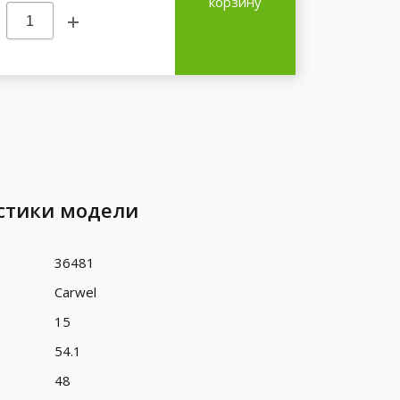
корзину
стики модели
36481
Carwel
15
54.1
48