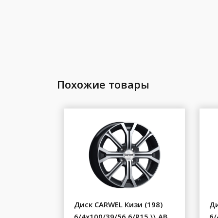
Похожие товары
Диск CARWEL Кизи (198)
Ди
6/4x100/39/56.6/R15 \\ AB
6/