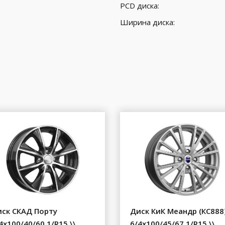
PCD диска:
Ширина диска:
ск СКАД Порту
Диск КиК Меандр (КС888
4x100/40/60.1/R15 \\
6/4x100/45/67.1/R15 \\