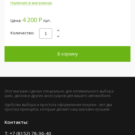
Наличие в магазинах
4 200 Р
Цена:
/шт.
Количество:
В корзину
Этот магазин сделан специально для оптимального выбора
шин, дисков и других аксессуаров для вашего автомобиля.
Удобство выбора и простота оформления покупки - вот два
простых принципа, которые делают наш магазин лучшим.
Контакты:
T: +7 (8152) 78-36-40