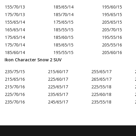
155/70/13
185/65/14
195/60/15
175/70/13
185/70/14
195/65/15
155/65/14
175/65/15
205/65/15
165/65/14
185/55/15
205/70/15
175/65/14
185/60/15
195/55/16
175/70/14
185/65/15
205/55/16
185/60/14
195/55/15
205/60/16
Ikon Character Snow 2 SUV
235/75/15
215/60/17
255/65/17
215/65/16
225/60/17
265/65/17
215/70/16
225/65/17
225/55/18
225/70/16
235/65/17
225/60/18
235/70/16
245/65/17
235/55/18