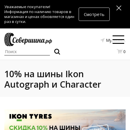
Уважаемые покупатели!
Информация по наличию товаров в
Смотреть
магазинах и ценах обновляется один
раз в сутки.
Мурманск
0
10% на шины Ikon
Autograph и Character