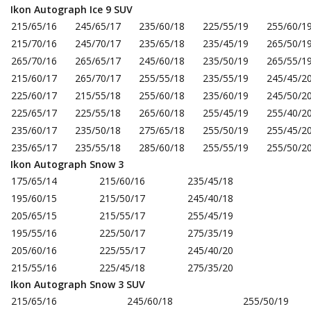
Ikon Autograph Ice 9 SUV
215/65/16
245/65/17
235/60/18
225/55/19
255/60/1
215/70/16
245/70/17
235/65/18
235/45/19
265/50/1
265/70/16
265/65/17
245/60/18
235/50/19
265/55/1
215/60/17
265/70/17
255/55/18
235/55/19
245/45/2
225/60/17
215/55/18
255/60/18
235/60/19
245/50/2
225/65/17
225/55/18
265/60/18
255/45/19
255/40/2
235/60/17
235/50/18
275/65/18
255/50/19
255/45/2
235/65/17
235/55/18
285/60/18
255/55/19
255/50/2
Ikon Autograph Snow 3
175/65/14
215/60/16
235/45/18
195/60/15
215/50/17
245/40/18
205/65/15
215/55/17
255/45/19
195/55/16
225/50/17
275/35/19
205/60/16
225/55/17
245/40/20
215/55/16
225/45/18
275/35/20
Ikon Autograph Snow 3 SUV
215/65/16
245/60/18
255/50/19