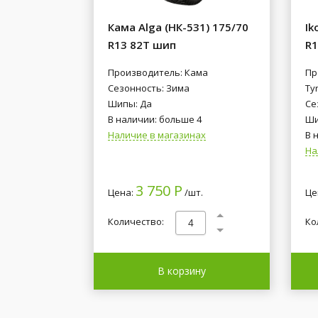
Кама Alga (НК-531) 175/70
Ik
R13 82T шип
R1
Производитель: Кама
Пр
Сезонность: Зима
Tyr
Шипы: Да
Се
В наличии: больше 4
Ши
Наличие в магазинах
В 
На
3 750 Р
Цена:
/шт.
Це
Количество:
Ко
В корзину