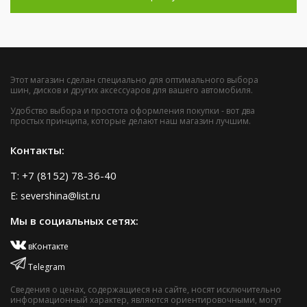
Этот магазин сделан специально для оптимального выбора
шин, дисков и других аксессуаров для вашего автомобиля.
Удобство выбора и простота оформления покупки - вот два
простых принципа, которые делают наш магазин лучшим.
Контакты:
T: +7 (8152) 78-36-40
E: severshina@list.ru
Мы в социальных сетях:
вКонтакте
Telegram
Сведения о ценах, содержащиеся на сайте, носят исключительно
информационный характер, являются ориентировочными, могут