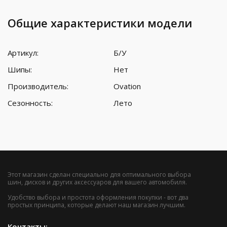
Общие характеристики модели
Артикул:
Б/У
Шипы:
Нет
Производитель:
Ovation
Сезонность:
Лето
Этот магазин сделан специально для оптимального выбора
шин, дисков и других аксессуаров для вашего автомобиля.
Удобство выбора и простота оформления покупки - вот два
простых принципа, которые делают наш магазин лучшим.
Контакты: