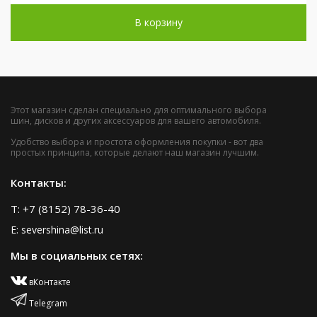
В корзину
Этот магазин сделан специально для оптимального выбора
шин, дисков и других аксессуаров для вашего автомобиля.
Удобство выбора и простота оформления покупки - вот два
простых принципа, которые делают наш магазин лучшим.
Контакты:
T: +7 (8152) 78-36-40
E: severshina@list.ru
Мы в социальных сетях:
вКонтакте
Telegram