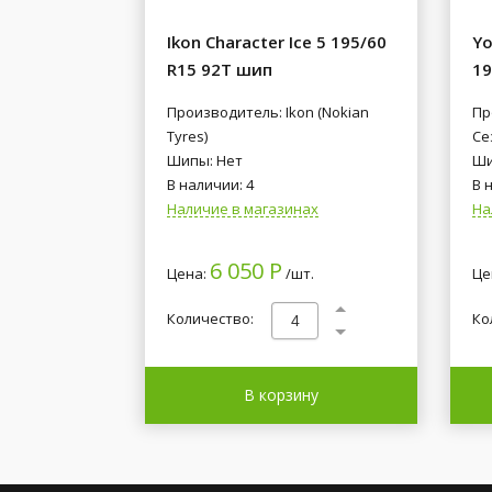
Ikon Character Ice 5 195/60
Yo
R15 92T шип
19
Производитель: Ikon (Nokian
Пр
Tyres)
Се
Шипы: Нет
Ши
В наличии: 4
В 
Наличие в магазинах
На
6 050 Р
Цена:
/шт.
Це
Количество:
Ко
В корзину