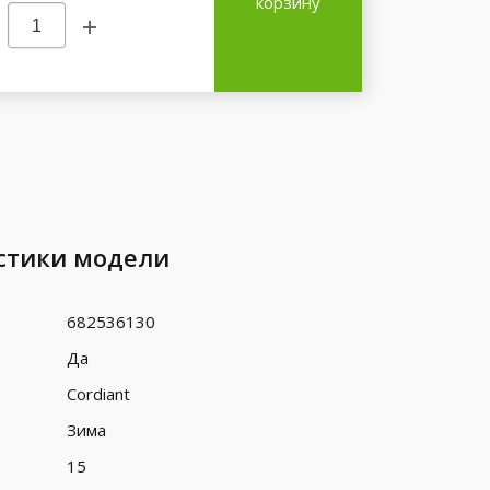
корзину
стики модели
682536130
Да
Cordiant
Зима
15