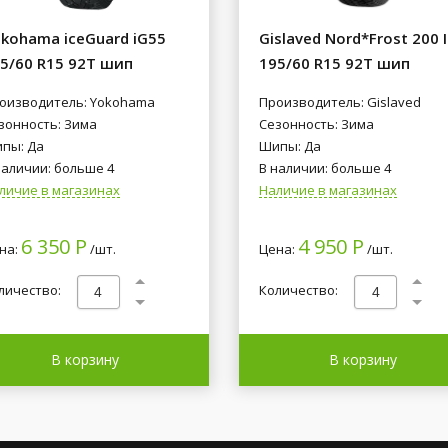
kohama iceGuard iG55
Gislaved Nord*Frost 200 
5/60 R15 92T шип
195/60 R15 92T шип
оизводитель: Yokohama
Производитель: Gislaved
зонность: Зима
Сезонность: Зима
пы: Да
Шипы: Да
наличии: больше 4
В наличии: больше 4
личие в магазинах
Наличие в магазинах
6 350 Р
4 950 Р
на:
/шт.
Цена:
/шт.
личество:
Количество:
В корзину
В корзину