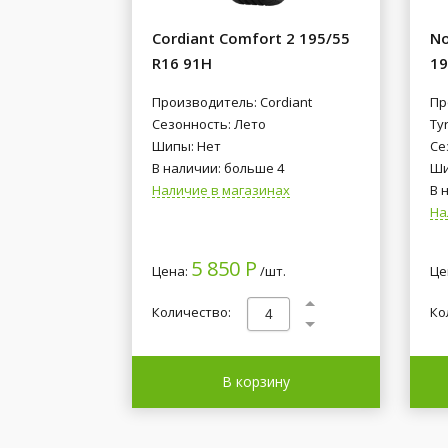
Cordiant Comfort 2 195/55
No
R16 91H
19
Производитель: Cordiant
Пр
Сезонность: Лето
Tyr
Шипы: Нет
Се
В наличии: больше 4
Ши
Наличие в магазинах
В 
На
5 850 Р
Цена:
/шт.
Це
Количество:
Ко
В корзину