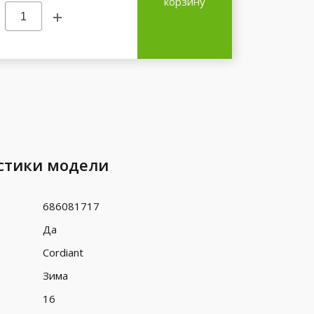
корзину
стики модели
686081717
Да
Cordiant
Зима
16