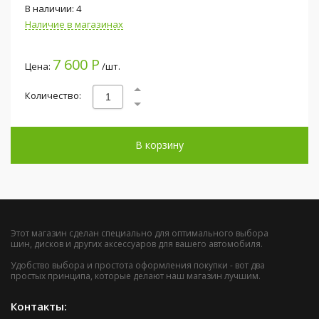
В наличии: 4
Наличие в магазинах
7 600 Р
Цена:
/шт.
Количество:
В корзину
Этот магазин сделан специально для оптимального выбора
шин, дисков и других аксессуаров для вашего автомобиля.
Удобство выбора и простота оформления покупки - вот два
простых принципа, которые делают наш магазин лучшим.
Контакты: