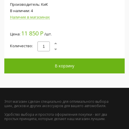
Производитель: КиК
В наличии: 4
Наличие в магазинах
11 850 Р
Цена:
/шт.
Количество:
В корзину
Этот магазин сделан специально для оптимального выбора
шин, дисков и других аксессуаров для вашего автомобиля.
Удобство выбора и простота оформления покупки - вот два
простых принципа, которые делают наш магазин лучшим.