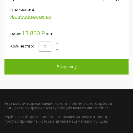
В наличии: 4
Наличие в магазинах
13 850 Р
Цена:
/шт.
Количество:
В корзину
Этот магазин сделан специально для оптимального выбора
шин, дисков и других аксессуаров для вашего автомобиля.
Удобство выбора и простота оформления покупки - вот два
простых принципа, которые делают наш магазин лучшим.