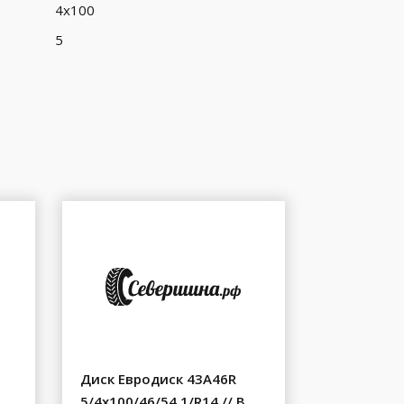
4x100
5
Диск Евродиск 43A46R
5/4x100/46/54.1/R14 // B