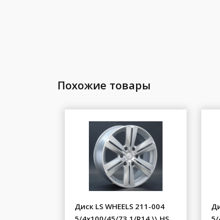
Похожие товары
Диск LS WHEELS 211-004
Ди
5/4x100/45/73.1/R14 \\ HS
5/