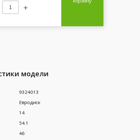
корзину
стики модели
9324013
Евродиск
14
54.1
46