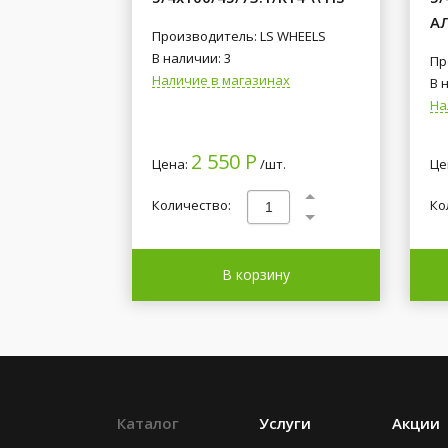
А
Производитель: LS WHEELS
В наличии: 3
Пр
Наличие в магазинах
В 
На
2 550 Р
Цена:
/шт.
Це
Количество:
Ко
В корзину
Каталог
Услуги
Акции