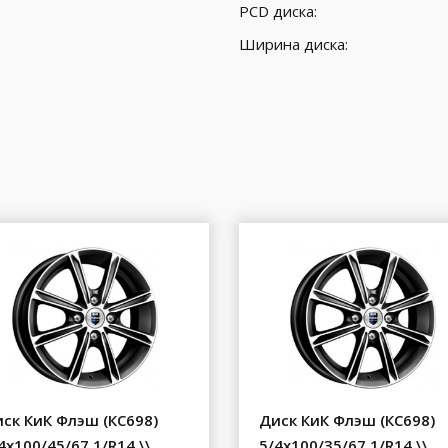
PCD диска:
Ширина диска:
ск КиК Флэш (КС698)
Диск КиК Флэш (КС698)
4x100/45/67.1/R14 \\
5/4x100/35/67.1/R14 \\