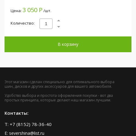
3 050 Р
Цена:
/шт.
Количество:
В корзину
Этот магазин сделан специально для оптимального выбора
шин, дисков и других аксессуаров для вашего автомобиля.
Удобство выбора и простота оформления покупки - вот два
простых принципа, которые делают наш магазин лучшим.
Контакты:
T: +7 (8152) 78-36-40
E: severshina@list.ru