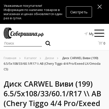
Уважаемые покупатели!
Информация по наличию товаров в
Смотреть
магазинах и ценах обновляется один
раз в сутки.
Мурманск
0
Главная
Каталог
Диски
Диск CARWEL Виви (199)
6.5/5x108/33/60.1/R17 \\ AB (Chery Tiggo 4/4 Pro/Exeed LX/Omoda
C5)
Диск CARWEL Виви (199)
6.5/5x108/33/60.1/R17 \\ AB
(Chery Tiggo 4/4 Pro/Exeed