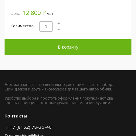
12 800 Р
Цена:
/шт.
Количество:
В корзину
Этот магазин сделан специально для оптимального выбора
шин, дисков и других аксессуаров для вашего автомобиля.
Удобство выбора и простота оформления покупки - вот два
простых принципа, которые делают наш магазин лучшим.
Контакты:
T: +7 (8152) 78-36-40
E: severshina@list.ru