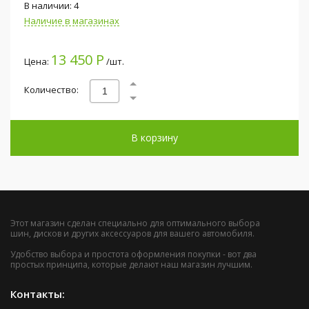
В наличии: 4
Наличие в магазинах
13 450 Р
Цена:
/шт.
Количество:
В корзину
Этот магазин сделан специально для оптимального выбора
шин, дисков и других аксессуаров для вашего автомобиля.
Удобство выбора и простота оформления покупки - вот два
простых принципа, которые делают наш магазин лучшим.
Контакты: