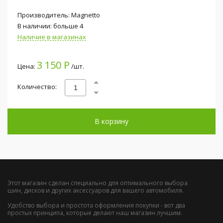
Производитель: Magnetto
В наличии: больше 4
Наличие в магазинах
3 150 Р
Цена:
/шт.
Количество:
В корзину
Этот магазин сделан специально для оптимального выбора
шин, дисков и других аксессуаров для вашего автомобиля.
Удобство выбора и простота оформления покупки - вот два
простых принципа, которые делают наш магазин лучшим.