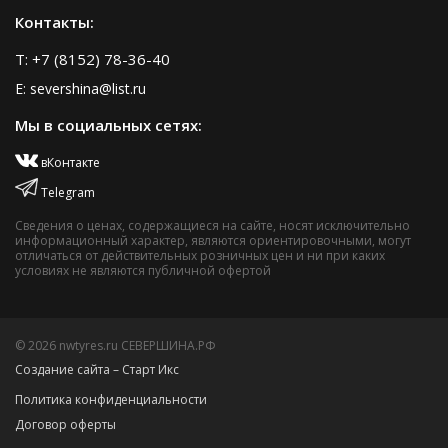
Контакты:
T: +7 (8152) 78-36-40
E: severshina@list.ru
Мы в социальных сетях:
вКонтакте
Telegram
Сведения о ценах, содержащиеся на сайте, носят исключительно
информационный характер, являются ориентировочными, могут
отличаться от действительных розничных цен и ни при каких
условиях не являются публичной офертой
© 2026 nwtyres.ru СЕВЕРШИНА.РФ
Создание сайта – Старт Икс
Политика конфиденциальности
Договор оферты