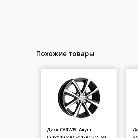
Похожие товары
Диск CARWEL Акуш
Ди
6/4x100/48/54.1/R15 \\ AB
6/