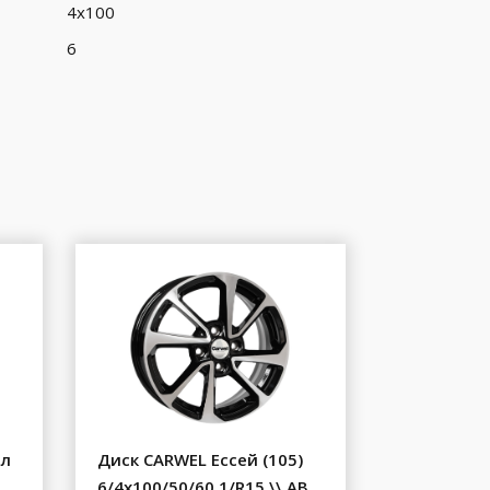
4x100
6
ал
Диск CARWEL Ессей (105)
6/4x100/50/60.1/R15 \\ AB