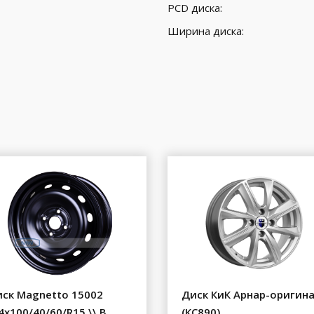
PCD диска:
Ширина диска:
ск Magnetto 15002
Диск КиК Арнар-оригин
4x100/40/60/R15 \\ B
(КС890)