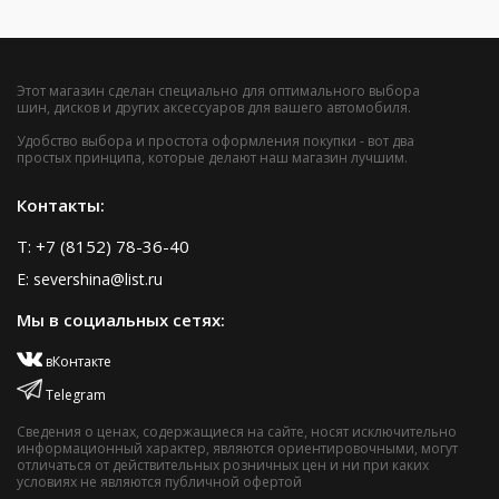
Этот магазин сделан специально для оптимального выбора
шин, дисков и других аксессуаров для вашего автомобиля.
Удобство выбора и простота оформления покупки - вот два
простых принципа, которые делают наш магазин лучшим.
Контакты:
T: +7 (8152) 78-36-40
E: severshina@list.ru
Мы в социальных сетях:
вКонтакте
Telegram
Сведения о ценах, содержащиеся на сайте, носят исключительно
информационный характер, являются ориентировочными, могут
отличаться от действительных розничных цен и ни при каких
условиях не являются публичной офертой