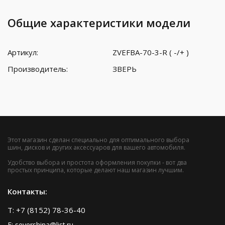
Общие характеристики модели
Артикул:
ZVEFBA-70-3-R ( -/+ )
Производитель:
ЗВЕРЬ
Этот магазин сделан специально для оптимального выбора
шин, дисков и других аксессуаров для вашего автомобиля.
Удобство выбора и простота оформления покупки - вот два
простых принципа, которые делают наш магазин лучшим.
Контакты:
T: +7 (8152) 78-36-40
E: severshina@list.ru